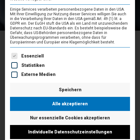
Einige Services verarbeiten personenbezogene Daten in den USA.
Mit Ihrer Einwilligung zur Nutzung dieser Services willigen Sie auch
in die Verarbeitung Ihrer Daten in den USA gemäß Art. 49 (1) lit. a
GDPR ein. Der EuGH stuft die USA als ein Land mit unzureichendem
Datenschutz nach EU-Standards ein. Es besteht beispielsweise die
Gefahr, dass US-Behörden personenbezogene Daten in
Überwachungsprogrammen verarbeiten, ohne dass für
Europäerinnen und Europäer eine Klagemöglichkeit besteht.
Es folgt eine Liste der Service-Gruppen, für die eine Einwil
Essenziell
OUR MOTIVATION
Statistiken
Ein einfaches System
Externe Medien
für jede Branche
Speichern
Alle akzeptieren
asello wurde im Jahr 2015 als neuartige Lösung für die
Nur essenzielle Cookies akzeptieren
Registrierkassenpflicht in Österreich entwickelt. Ziel
war es, eine einfache und benutzerfreundliche
Individuelle Datenschutzeinstellungen
Software für Klein- und Kleinstbetriebe auf den Markt