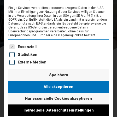
Einige Services verarbeiten personenbezogene Daten in den USA.
Mit Ihrer Einwilligung zur Nutzung dieser Services willigen Sie auch
EXPERTENGESPRÄCH VEREINBAREN
in die Verarbeitung Ihrer Daten in den USA gemäß Art. 49 (1) lit. a
GDPR ein. Der EuGH stuft die USA als ein Land mit unzureichendem
Datenschutz nach EU-Standards ein. Es besteht beispielsweise die
Gefahr, dass US-Behörden personenbezogene Daten in
Überwachungsprogrammen verarbeiten, ohne dass für
Europäerinnen und Europäer eine Klagemöglichkeit besteht.
Es folgt eine Liste der Service-Gruppen, für die eine Einwil
Essenziell
Statistiken
Externe Medien
Speichern
Alle akzeptieren
MEHR ÜBERBLICK - MEHR MÖGLICHKEITEN
Nur essenzielle Cookies akzeptieren
Mehrere Standorte
erfordern ein höheres
Individuelle Datenschutzeinstellungen