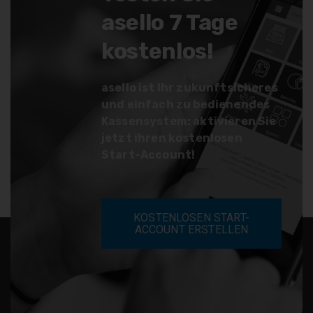
asello 7 Tage
kostenlos!
asello ist Ihr zukunftsicheres
und einfach zu bedienendes
Kassensystem: aktivieren Sie
jetzt ihren kostenlosen
Start-Account!
KOSTENLOSEN START-
ACCOUNT ERSTELLEN