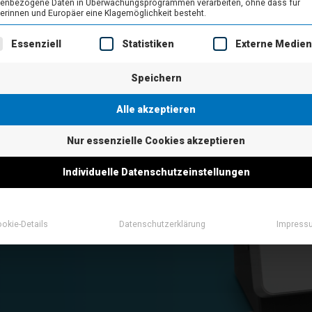
enbezogene Daten in Überwachungsprogrammen verarbeiten, ohne dass für
Ticketverwaltung
Virtuelle 360° Tour
erinnen und Europäer eine Klagemöglichkeit besteht.
lgt eine Liste der Service-Gruppen, für die eine Einwilligung ert
OLAF
Essenziell
Statistiken
Externe Medie
n als Geschäftsmodel
Menüplan Bestellung
iches Personal zu
Speichern
 ein optimales
Alle akzeptieren
Nur essenzielle Cookies akzeptieren
Individuelle Datenschutzeinstellungen
okie-Details
Datenschutzerklärung
Impress