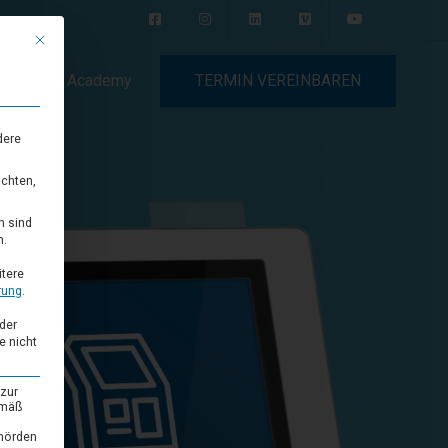
Mit diesem Button wird der Dialog geschlossen. Seine Funktionalität ist i
tories
Academy
TERMIN VEREINBAREN
dere
öchten,
SKY
n sind
amm
Eigene App
n.
tere
ALICE
rung
.
ment
Automatisierte Abrechnung
der
e nicht
DEV
Individuelle
 zur
emäß
Softwareentwicklung
ehörden