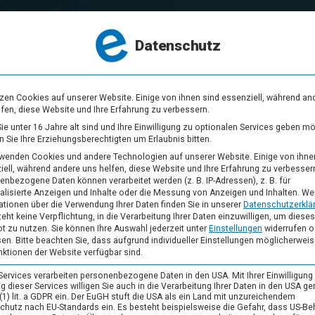
sello Deutschland GmbH
Datenschutz
Lösungen
Produkte
Success S
tzen Cookies auf unserer Website. Einige von ihnen sind essenziell, während an
lfen, diese Website und Ihre Erfahrung zu verbessern.
e unter 16 Jahre alt sind und Ihre Einwilligung zu optionalen Services geben m
 Sie Ihre Erziehungsberechtigten um Erlaubnis bitten.
WAWI
CARD
rwenden Cookies und andere Technologien auf unserer Website. Einige von ihne
Warenwirtschaftssystem
Kundenbindungsprogr
iell, während andere uns helfen, diese Website und Ihre Erfahrung zu verbesser
enbezogene Daten können verarbeitet werden (z. B. IP-Adressen), z. B. für
alisierte Anzeigen und Inhalte oder die Messung von Anzeigen und Inhalten.
Wei
DELI
TABLE
ationen über die Verwendung Ihrer Daten finden Sie in unserer
Datenschutzerklä
eht keine Verpflichtung, in die Verarbeitung Ihrer Daten einzuwilligen, um dieses
Lieferservice & Self Order
Reservierungsmanage
t zu nutzen.
Sie können Ihre Auswahl jederzeit unter
Einstellungen
widerrufen o
en.
Bitte beachten Sie, dass aufgrund individueller Einstellungen möglicherweis
g.
nktionen der Website verfügbar sind.
SHOP
WEBSITE
Online verkaufen
Digitale Visitenkarte
Services verarbeiten personenbezogene Daten in den USA. Mit Ihrer Einwilligung
 dieser Services willigen Sie auch in die Verarbeitung Ihrer Daten in den USA g
 (1) lit. a GDPR ein. Der EuGH stuft die USA als ein Land mit unzureichendem
TICKET
PHOTO
chutz nach EU-Standards ein. Es besteht beispielsweise die Gefahr, dass US-B