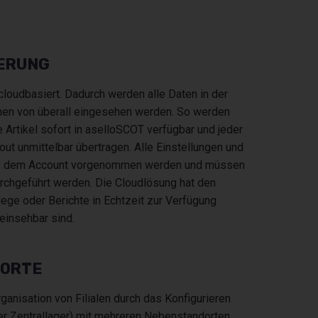
ERUNG
cloudbasiert. Dadurch werden alle Daten in der
nen von überall eingesehen werden. So werden
 Artikel sofort in aselloSCOT verfügbar und jeder
ut unmittelbar übertragen. Alle Einstellungen und
us dem Account vorgenommen werden und müssen
urchgeführt werden. Die Cloudlösung hat den
elege oder Berichte in Echtzeit zur Verfügung
einsehbar sind.
DORTE
anisation von Filialen durch das Konfigurieren
r Zentrallager) mit mehreren Nebenstandorten