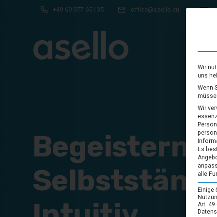
+49 69 977 651 35
office@asello.eu
a
Wir nu
uns he
Wenn Si
müssen
PAYMENT
Wir ve
Kontaktlos bezahlen
essenz
Person
Begeisternd.
person
POS
Inform
Es best
Kassensysteme
Angebo
anpass
Selbstständi
alle Fu
HARDWARE
Geräte und Zubehör
Einige 
Nutzung
Intuitiv.
Art. 49
SCOT
Datens