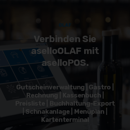
OLAF
Verbinden Sie
aselloOLAF mit
aselloPOS.
Gutscheinverwaltung | Gastro |
Rechnung | Kassenbuch |
Preisliste | Buchhaltung-Export
| Schnakanlage | Menüplan |
Kartenterminal