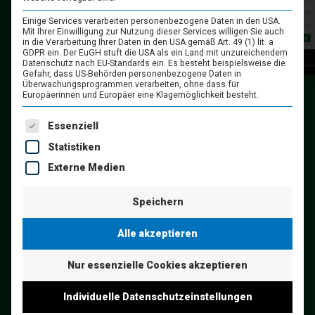
Einige Services verarbeiten personenbezogene Daten in den USA.
Mit Ihrer Einwilligung zur Nutzung dieser Services willigen Sie auch
in die Verarbeitung Ihrer Daten in den USA gemäß Art. 49 (1) lit. a
GDPR ein. Der EuGH stuft die USA als ein Land mit unzureichendem
Datenschutz nach EU-Standards ein. Es besteht beispielsweise die
Gefahr, dass US-Behörden personenbezogene Daten in
Überwachungsprogrammen verarbeiten, ohne dass für
Europäerinnen und Europäer eine Klagemöglichkeit besteht.
Beliefern Sie regelmäßig Firmen und
Es folgt eine Liste der Service-Gruppen, für die eine Einwil
Essenziell
Einrichtungen mit Ihren Gerichten oder
Statistiken
betreiben Sie eine Kantine? Dann ist
Externe Medien
aselloOLAF die passende Bestellplattform
für Ihr Unternehmen.
Speichern
Alle akzeptieren
EXPERTENGESPRÄCH
VEREINBAREN
Nur essenzielle Cookies akzeptieren
Individuelle Datenschutzeinstellungen