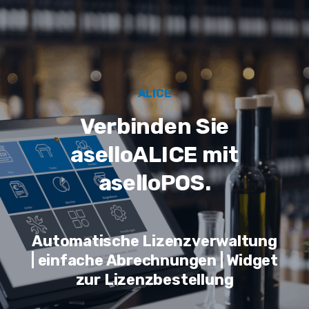
ALICE
Verbinden Sie
aselloALICE mit
aselloPOS.
Automatische Lizenzverwaltung
| einfache Abrechnungen | Widget
zur Lizenzbestellung